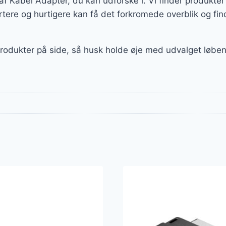
t af Kabel Adapter, du kan udforske i. Vi finder produkt
tere og hurtigere kan få det forkromede overblik og fin
 produkter på side, så husk holde øje med udvalget løbe