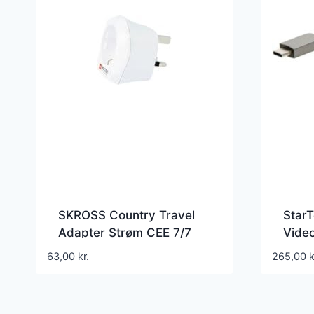
SKROSS Country Travel
Star
Adapter Strøm CEE 7/7
Vide
Europlug (strøm CEE 7/16)
13cm
63,00
kr.
265,00
k
(female) – Effekt BS 1363
(male) Hvid Stikadapter –
1.500230-E