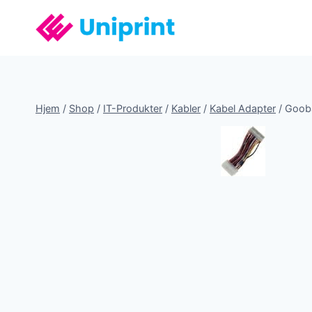
Fortsæt
til
indhold
Hjem
/
Shop
/
IT-Produkter
/
Kabler
/
Kabel Adapter
/
Gooba