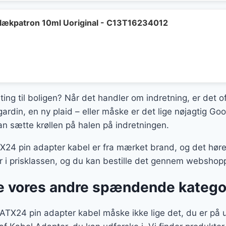
lækpatron 10ml Uoriginal - C13T16234012
ting til boligen? Når det handler om indretning, er det o
gardin, en ny plaid – eller måske er det lige nøjagtig G
an sætte krøllen på halen på indretningen.
24 pin adapter kabel er fra mærket brand, og det hører 
er i prisklassen, og du kan bestille det gennem webshop
 vores andre spændende katego
ATX24 pin adapter kabel måske ikke lige det, du er på u