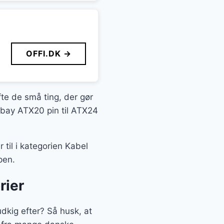
OFFI.DK →
fte de små ting, der gør
oobay ATX20 pin til ATX24
til i kategorien Kabel
pen.
rier
dkig efter? Så husk, at