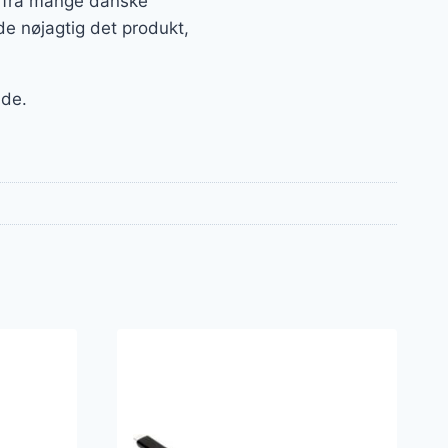
er fra mange danske
de nøjagtig det produkt,
nde.