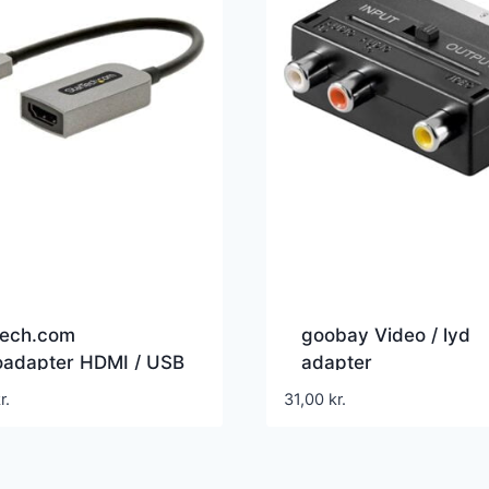
Tech.com
goobay Video / lyd
oadapter HDMI / USB
adapter
 Grå
r.
31,00
kr.