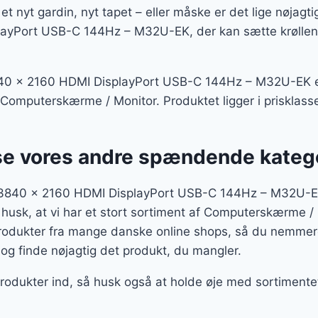
et nyt gardin, nyt tapet – eller måske er det lige nøjag
ayPort USB-C 144Hz – M32U-EK, der kan sætte krøllen
0 x 2160 HDMI DisplayPort USB-C 144Hz – M32U-EK er
en Computerskærme / Monitor. Produktet ligger i prisklass
se vores andre spændende kateg
3840 x 2160 HDMI DisplayPort USB-C 144Hz – M32U-EK
 husk, at vi har et stort sortiment af Computerskærme /
produkter fra mange danske online shops, så du nemmere
 og finde nøjagtig det produkt, du mangler.
 produkter ind, så husk også at holde øje med sortiment