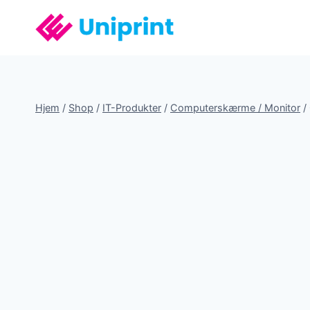
Fortsæt
til
indhold
Hjem
/
Shop
/
IT-Produkter
/
Computerskærme / Monitor
/