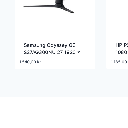
Samsung Odyssey G3
HP P
S27AG300NU 27 1920 x
1080
1080 HDMI DisplayPort
60Hz
1.540,00
kr.
1.185,00
144Hz Pivot Skærm