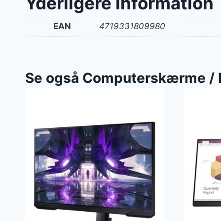
Yderligere information
EAN
4719331809980
Se også Computerskærme / 