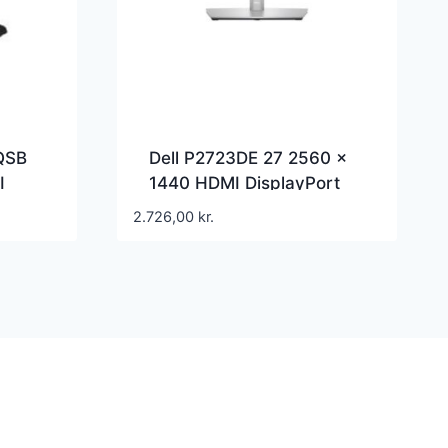
7QSB
Dell P2723DE 27 2560 x
I
1440 HDMI DisplayPort
USB-C 60Hz Pivot Skærm
2.726,00
kr.