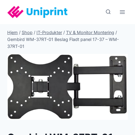
Fortsæt
til
indhold
Hjem
/
Shop
/
IT-Produkter
/
TV & Monitor Montering
/
Gembird WM-37RT-01 Beslag Fladt panel 17-37 – WM-
37RT-01