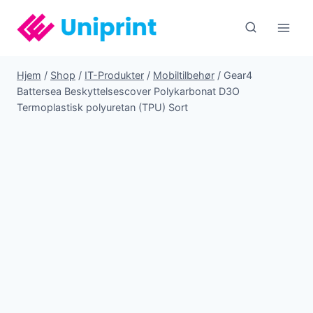
Fortsæt
til
indhold
Hjem
/
Shop
/
IT-Produkter
/
Mobiltilbehør
/
Gear4
Battersea Beskyttelsescover Polykarbonat D3O
Termoplastisk polyuretan (TPU) Sort