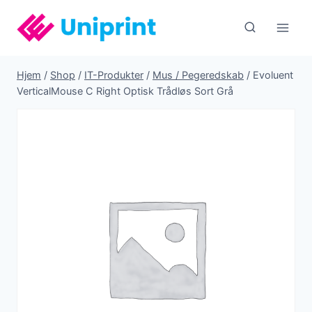
Fortsæt
til
indhold
Hjem
/
Shop
/
IT-Produkter
/
Mus / Pegeredskab
/
Evoluent
VerticalMouse C Right Optisk Trådløs Sort Grå