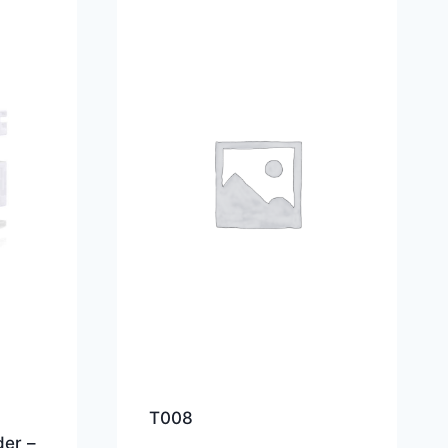
T008
der –