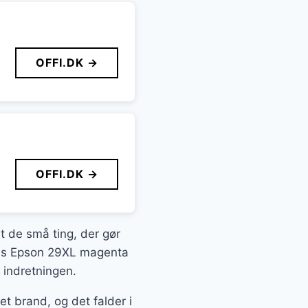
OFFI.DK →
OFFI.DK →
it de små ting, der gør
æcis Epson 29XL magenta
 indretningen.
 brand, og det falder i