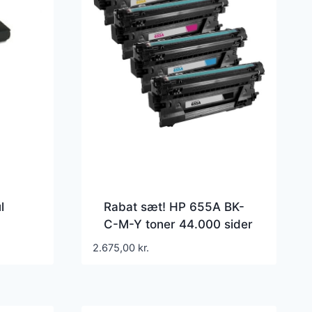
l
Rabat sæt! HP 655A BK-
C-M-Y toner 44.000 sider
ibel
Kompatibel – CF450A –
2.675,00
kr.
453A – 44.000 sider