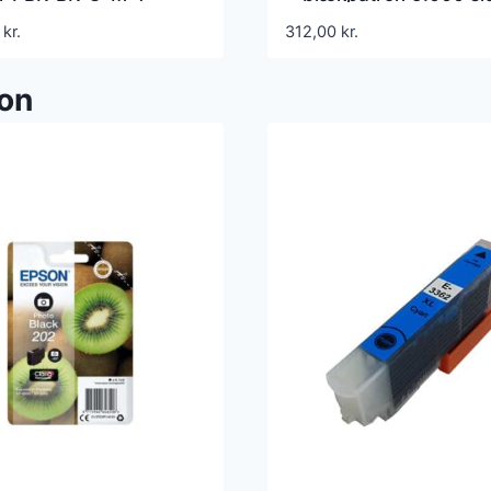
inal C13T02G74010
kompatibel C13T90
0
kr.
312,00
kr.
ml
ion