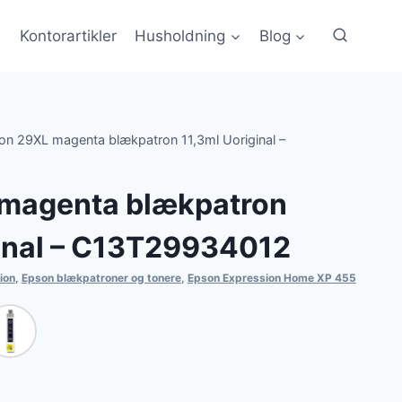
Kontorartikler
Husholdning
Blog
on 29XL magenta blækpatron 11,3ml Uoriginal –
magenta blækpatron
ginal – C13T29934012
ion
,
Epson blækpatroner og tonere
,
Epson Expression Home XP 455