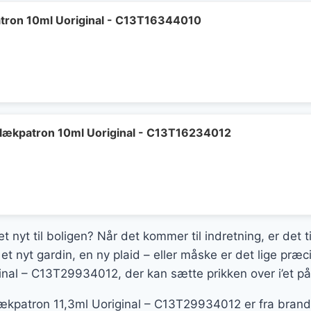
tron 10ml Uoriginal - C13T16344010
lækpatron 10ml Uoriginal - C13T16234012
t nyt til boligen? Når det kommer til indretning, er det t
et nyt gardin, en ny plaid – eller måske er det lige pr
inal – C13T29934012, der kan sætte prikken over i’et på
patron 11,3ml Uoriginal – C13T29934012 er fra brandet