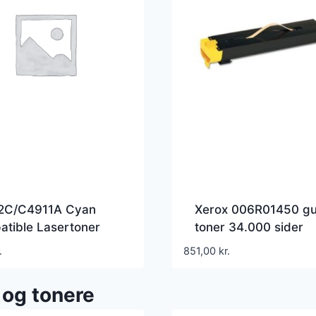
2C/C4911A Cyan
Xerox 006R01450 gu
tible Lasertoner
toner 34.000 sider
006R01450 – Kompat
.
851,00
kr.
 og tonere