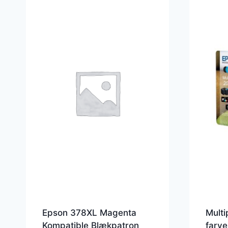
Epson 378XL Magenta
Multi
Kompatible Blækpatron
farv