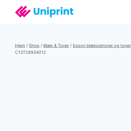
Fortsæt
til
indhold
Hjem
/
Shop
/
Blæk & Toner
/
Epson blækpatroner og toner
C13T29934012