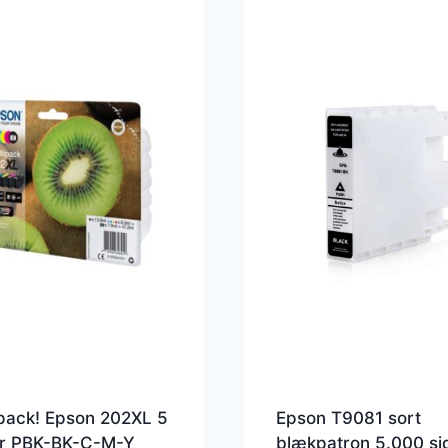
pack! Epson 202XL 5
Epson T9081 sort
er PBK-BK-C-M-Y
blækpatron 5.000 si