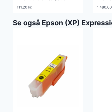
orig
111,20
kr.
1.480,0
47,8 
Se også Epson (XP) Express