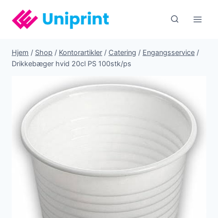
Fortsæt
til
indhold
Hjem
/
Shop
/
Kontorartikler
/
Catering
/
Engangsservice
/
Drikkebæger hvid 20cl PS 100stk/ps