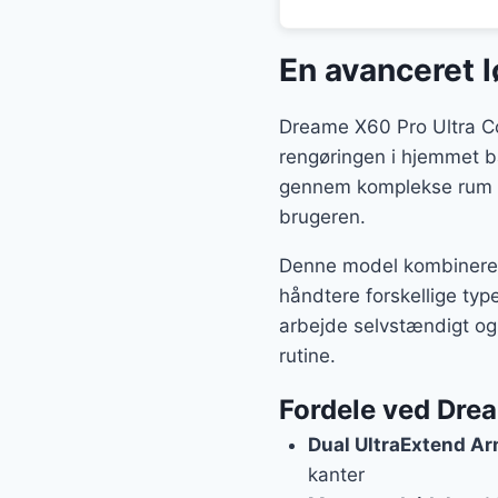
En avanceret 
Dreame X60 Pro Ultra Com
rengøringen i hjemmet bå
gennem komplekse rum og 
brugeren.
Denne model kombinerer k
håndtere forskellige typ
arbejde selvstændigt og 
rutine.
Fordele ved Dre
Dual UltraExtend A
kanter