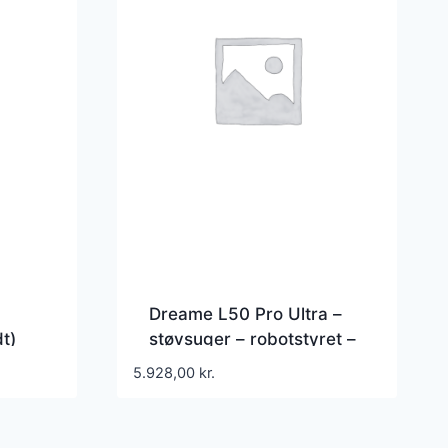
Dreame L50 Pro Ultra –
t)
støvsuger – robotstyret –
hvid
5.928,00
kr.