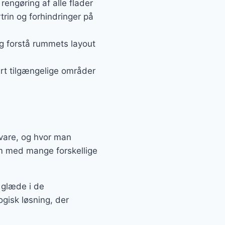
rengøring af alle flader
trin og forhindringer på
og forstå rummets layout
ært tilgængelige områder
lvare, og hvor man
em med mange forskellige
.
r glæde i de
gisk løsning, der