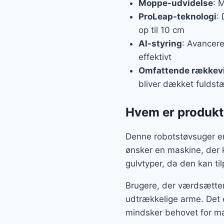
Moppe-udvidelse
: 
ProLeap-teknologi
:
op til 10 cm
AI-styring
: Avancere
effektivt
Omfattende rækkev
bliver dækket fuldst
Hvem er produkte
Denne robotstøvsuger er 
ønsker en maskine, der 
gulvtyper, da den kan ti
Brugere, der værdsætter 
udtrækkelige arme. Det e
mindsker behovet for ma