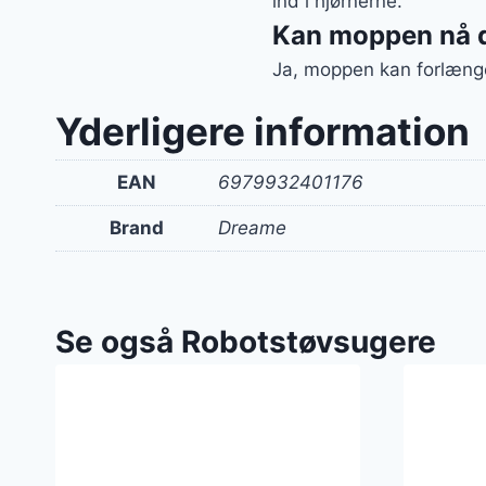
ind i hjørnerne.
Kan moppen nå d
Ja, moppen kan forlænge
Yderligere information
EAN
6979932401176
Brand
Dreame
Se også Robotstøvsugere