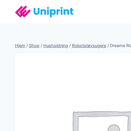
Fortsæt
til
indhold
Hjem
/
Shop
/
Husholdning
/
Robotstøvsugere
/
Dreame Ro