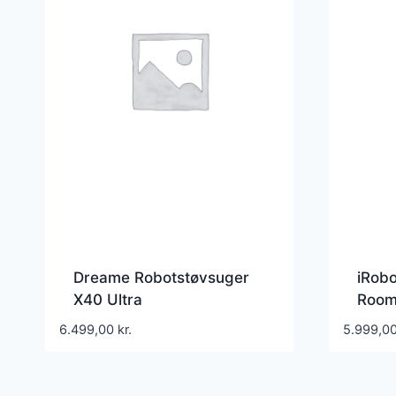
Dreame Robotstøvsuger
iRob
X40 Ultra
Room
robo
6.499,00
kr.
5.999,0
– Hvi