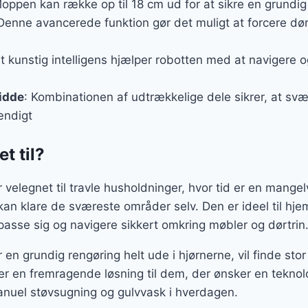
Moppen kan række op til 18 cm ud for at sikre en grundig 
 Denne avancerede funktion gør det muligt at forcere dør
t kunstig intelligens hjælper robotten med at navigere 
idde
: Kombinationen af udtrækkelige dele sikrer, at sv
ændigt
t til?
velegnet til travle husholdninger, hvor tid er en mange
kan klare de sværeste områder selv. Den er ideel til hj
lpasse sig og navigere sikkert omkring møbler og dørtrin
en grundig rengøring helt ude i hjørnerne, vil finde sto
r en fremragende løsning til dem, der ønsker en teknolo
nuel støvsugning og gulvvask i hverdagen.