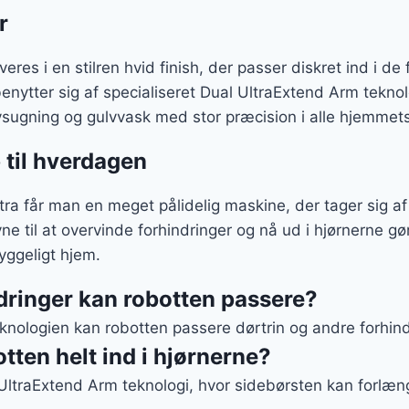
r
res i en stilren hvid finish, der passer diskret ind i d
enytter sig af specialiseret Dual UltraExtend Arm tekno
vsugning og gulvvask med stor præcision i alle hjemmet
 til hverdagen
a får man en meget pålidelig maskine, der tager sig a
ne til at overvinde forhindringer og nå ud i hjørnerne g
hyggeligt hjem.
dringer kan robotten passere?
nologien kan robotten passere dørtrin og andre forhindr
tten helt ind i hjørnerne?
ltraExtend Arm teknologi, hvor sidebørsten kan forlænge