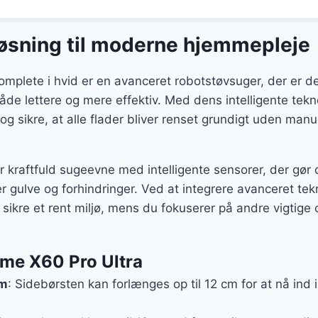
løsning til moderne hjemmepleje
plete i hvid er en avanceret robotstøvsuger, der er des
de lettere og mere effektiv. Med dens intelligente tek
sikre, at alle flader bliver renset grundigt uden manue
raftfuld sugeevne med intelligente sensorer, der gør de
er gulve og forhindringer. Ved at integrere avanceret te
sikre et rent miljø, mens du fokuserer på andre vigtige 
ame X60 Pro Ultra
rm
: Sidebørsten kan forlænges op til 12 cm for at nå ind i