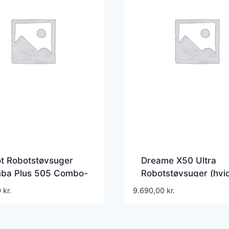
ot Robotstøvsuger
Dreame X50 Ultra
ba Plus 505 Combo-
Robotstøvsuger (hvid
t + AutoWash™-dock
0
kr.
9.690,00
kr.
d