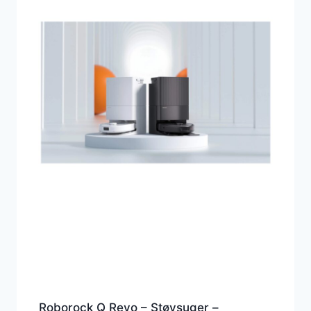
Roborock Q Revo – Støvsuger –