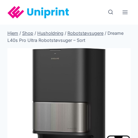
Fortsæt
til
indhold
Hjem
/
Shop
/
Husholdning
/
Robotstøvsugere
/
Dreame
L40s Pro Ultra Robotstøvsuger – Sort