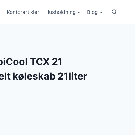
Kontorartikler
Husholdning
Blog
piCool TCX 21
lt køleskab 21liter