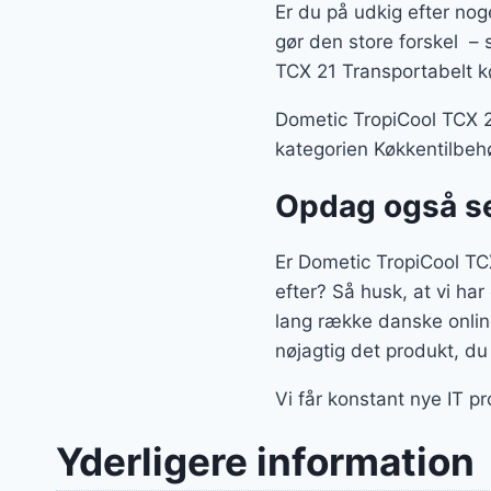
Er du på udkig efter nog
gør den store forskel – 
TCX 21 Transportabelt kø
Dometic TropiCool TCX 21
kategorien Køkkentilbehø
Opdag også se
Er Dometic TropiCool TCX
efter? Så husk, at vi har
lang række danske onlin
nøjagtig det produkt, du
Vi får konstant nye IT p
Yderligere information