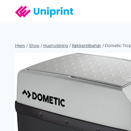
Fortsæt
til
indhold
Hjem
/
Shop
/
Husholdning
/
Køkkentilbehør
/
Dometic Trop