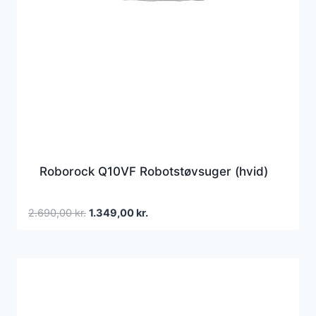
Roborock Q10VF Robotstøvsuger (hvid)
Den
Den
2.690,00
kr.
1.349,00
kr.
oprindelige
aktuelle
pris
pris
var:
er:
2.690,00 kr..
1.349,00 kr..