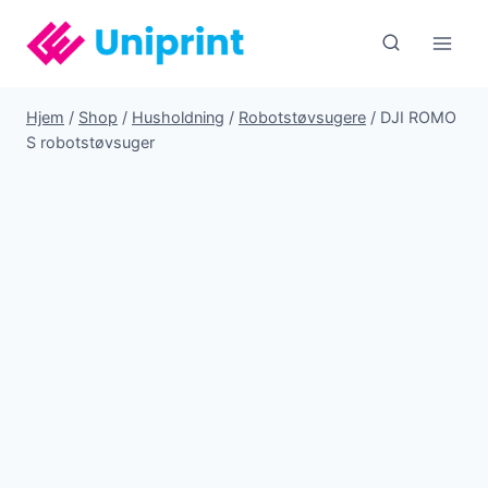
Fortsæt
til
indhold
Hjem
/
Shop
/
Husholdning
/
Robotstøvsugere
/
DJI ROMO
S robotstøvsuger