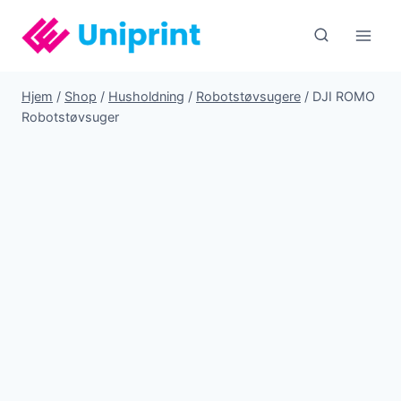
Fortsæt
til
indhold
Hjem
/
Shop
/
Husholdning
/
Robotstøvsugere
/
DJI ROMO
Robotstøvsuger