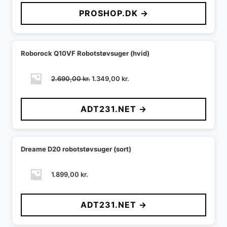
PROSHOP.DK →
Roborock Q10VF Robotstøvsuger (hvid)
Den
Den
2.690,00
kr.
1.349,00
kr.
oprindelige
aktuelle
pris
pris
ADT231.NET →
var:
er:
2.690,00 kr..
1.349,00 kr..
Dreame D20 robotstøvsuger (sort)
1.899,00
kr.
ADT231.NET →