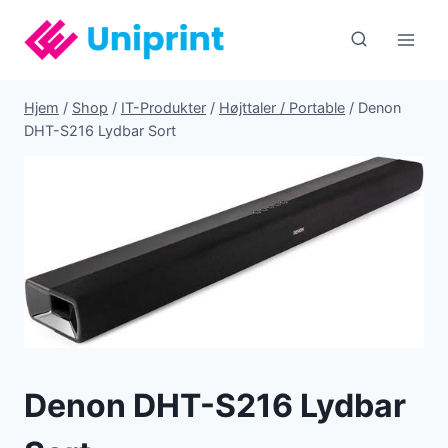
Fortsæt
til
indhold
Hjem
/
Shop
/
IT-Produkter
/
Højttaler / Portable
/
Denon
DHT-S216 Lydbar Sort
Denon DHT-S216 Lydbar