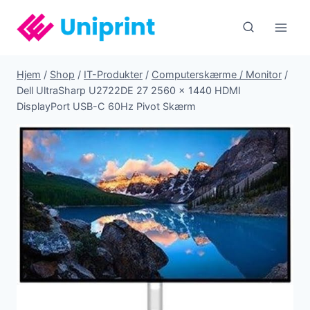
Fortsæt
til
indhold
Hjem
/
Shop
/
IT-Produkter
/
Computerskærme / Monitor
/
Dell UltraSharp U2722DE 27 2560 x 1440 HDMI
DisplayPort USB-C 60Hz Pivot Skærm