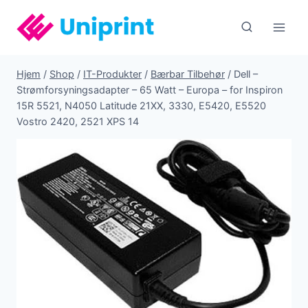
Fortsæt
til
indhold
Hjem
/
Shop
/
IT-Produkter
/
Bærbar Tilbehør
/
Dell –
Strømforsyningsadapter – 65 Watt – Europa – for Inspiron
15R 5521, N4050 Latitude 21XX, 3330, E5420, E5520
Vostro 2420, 2521 XPS 14