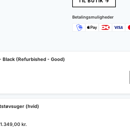
TIL BUTIK →
Betalingsmuligheder
- Black (Refurbished - Good)
støvsuger (hvid)
Den
Den
1.349,00
kr.