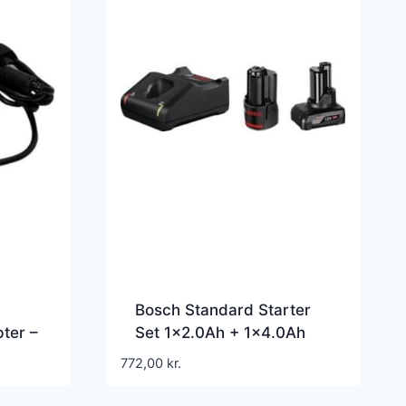
Bosch Standard Starter
ter –
Set 1×2.0Ah + 1×4.0Ah
or
+GAL 12V-40
772,00
kr.
N4050