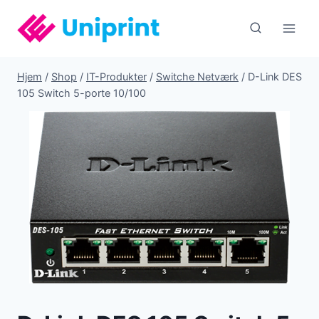
Fortsæt
til
indhold
Hjem
/
Shop
/
IT-Produkter
/
Switche Netværk
/
D-Link DES
105 Switch 5-porte 10/100