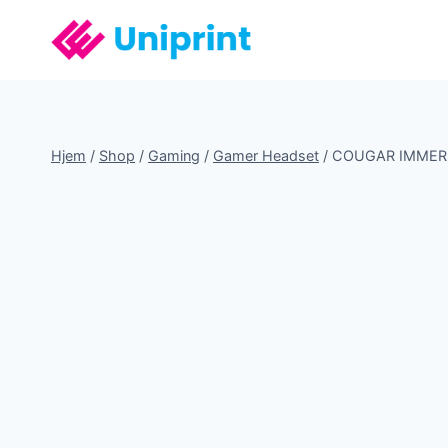
Fortsæt
til
indhold
Hjem
/
Shop
/
Gaming
/
Gamer Headset
/
COUGAR IMMERSA