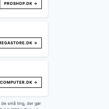
PROSHOP.DK →
MEGASTORE.DK →
FCOMPUTER.DK →
t de små ting, der gør