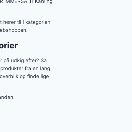
GAR IMMERSA TI Kabling
ører til i kategorien
 webshoppen.
orier
 på udkig efter? Så
 produkter fra en lang
verblik og finde lige
 anden.