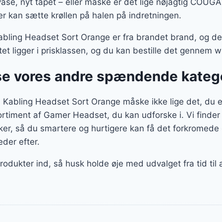
vase, nyt tapet – eller måske er det lige nøjagtig COU
r kan sætte krøllen på halen på indretningen.
ng Headset Sort Orange er fra brandet brand, og det h
t ligger i prisklassen, og du kan bestille det gennem
se vores andre spændende kateg
bling Headset Sort Orange måske ikke lige det, du er
 sortiment af Gamer Headset, du kan udforske i. Vi finder
r, så du smartere og hurtigere kan få det forkromede o
eder efter.
produkter ind, så husk holde øje med udvalget fra tid til