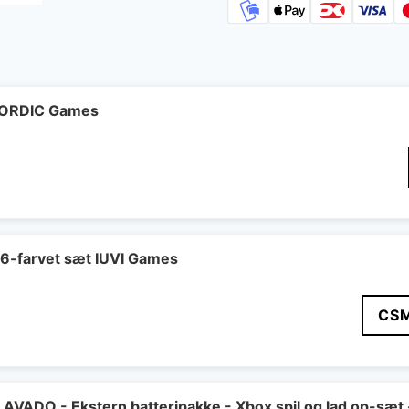
 NORDIC Games
 6-farvet sæt IUVI Games
CS
VADO - Ekstern batteripakke - Xbox spil og lad op-sæt 