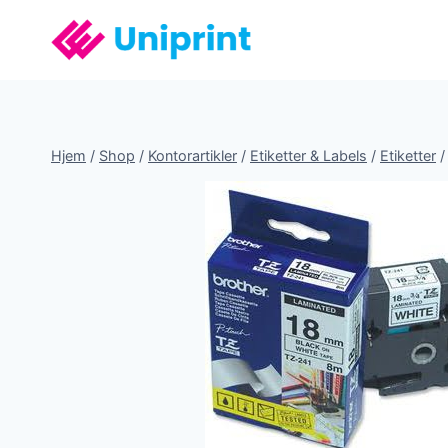
Fortsæt
til
indhold
Hjem
/
Shop
/
Kontorartikler
/
Etiketter & Labels
/
Etiketter
/