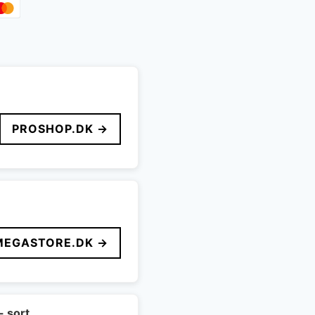
PROSHOP.DK →
MEGASTORE.DK →
- sort