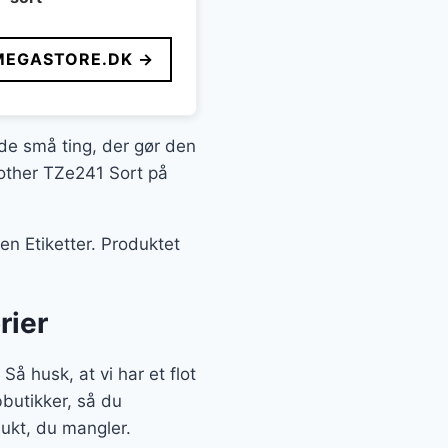
MEGASTORE.DK →
t de små ting, der gør den
Brother TZe241 Sort på
en Etiketter. Produktet
rier
å husk, at vi har et flot
bbutikker, så du
dukt, du mangler.