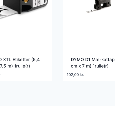
XTL Etiketter (5,4
DYMO D1 Mærkattape
7,5 m) 1rulle(r)
cm x 7 m) 1rulle(r) –
S0720530
r.
102,00
kr.