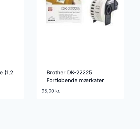
 (1,2
Brother DK-22225
Fortløbende mærkater
(3,8 cm x 30,5 m) 1rulle(r)
95,00
kr.