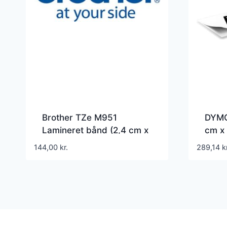
Brother TZe M951
DYMO 
Lamineret bånd (2,4 cm x
cm x 
8 m) 1rulle(r) – TZeM951
144,00
kr.
289,14
k