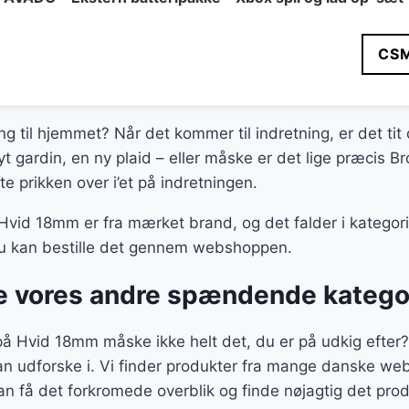
CS
ing til hjemmet? Når det kommer til indretning, er det ti
yt gardin, en ny plaid – eller måske er det lige præcis 
 prikken over i’et på indretningen.
vid 18mm er fra mærket brand, og det falder i kategori
 du kan bestille det gennem webshoppen.
 vores andre spændende katego
å Hvid 18mm måske ikke helt det, du er på udkig efter? S
kan udforske i. Vi finder produkter fra mange danske we
n få det forkromede overblik og finde nøjagtig det pro