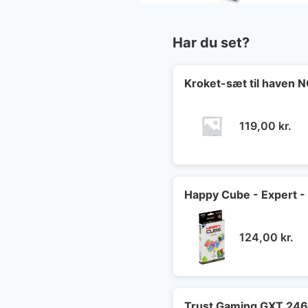
Har du set?
Kroket-sæt til haven
119,00
kr.
Happy Cube - Expert -
124,00
kr.
Trust Gaming GXT 246 A