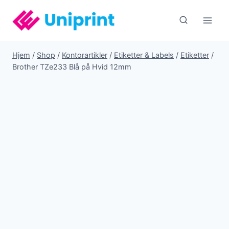
Fortsæt
til
indhold
Hjem
/
Shop
/
Kontorartikler
/
Etiketter & Labels
/
Etiketter
/
Brother TZe233 Blå på Hvid 12mm