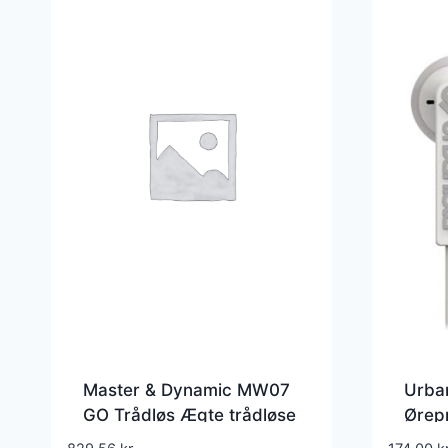
Master & Dynamic MW07
Urban
GO Trådløs Ægte trådløse
Ørepr
øretelefoner Sort