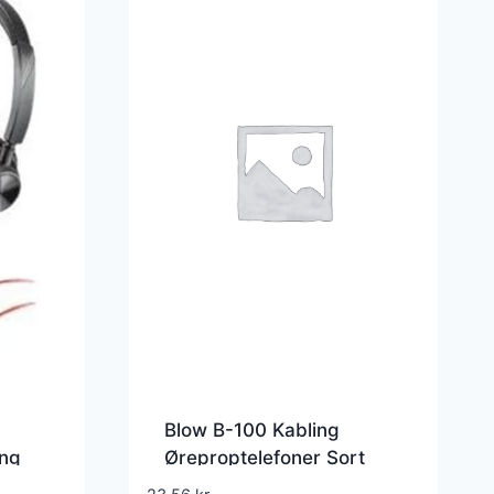
Blow B-100 Kabling
ing
Øreproptelefoner Sort
03-01
Hvid