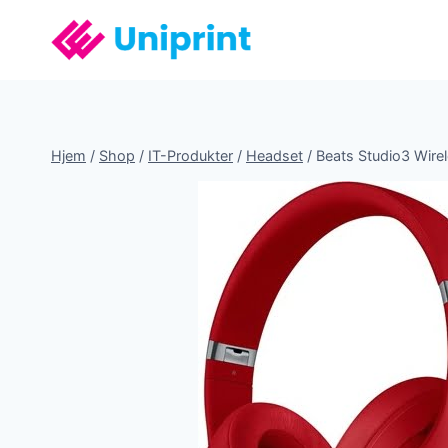
Fortsæt
til
indhold
Hjem
/
Shop
/
IT-Produkter
/
Headset
/
Beats Studio3 Wire