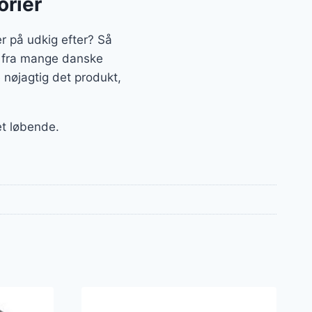
orier
r på udkig efter? Så
er fra mange danske
 nøjagtig det produkt,
et løbende.