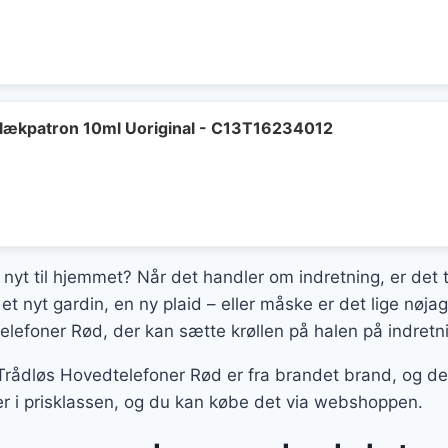
lækpatron 10ml Uoriginal - C13T16234012
 nyt til hjemmet? Når det handler om indretning, er det t
et nyt gardin, en ny plaid – eller måske er det lige nøja
elefoner Rød, der kan sætte krøllen på halen på indretn
rådløs Hovedtelefoner Rød er fra brandet brand, og det 
er i prisklassen, og du kan købe det via webshoppen.