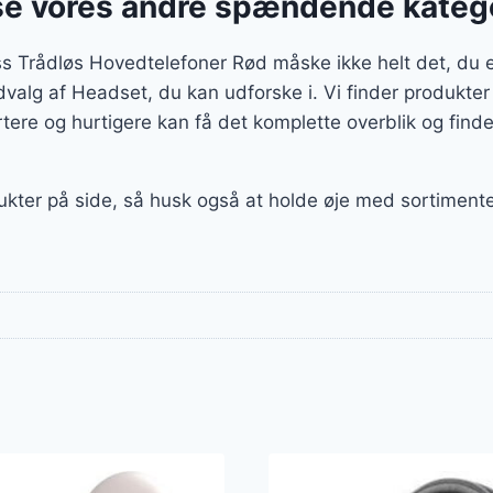
se vores andre spændende kateg
ss Trådløs Hovedtelefoner Rød måske ikke helt det, du e
 udvalg af Headset, du kan udforske i. Vi finder produkt
ere og hurtigere kan få det komplette overblik og finde
ukter på side, så husk også at holde øje med sortiment