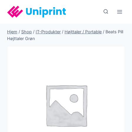
Fortsæt
til
indhold
Hjem
/
Shop
/
IT-Produkter
/
Højttaler / Portable
/
Beats Pill
Højttaler Grøn