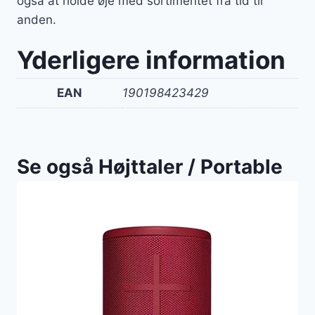
også at holde øje med sortimentet fra tid til
anden.
Yderligere information
EAN
190198423429
Se også Højttaler / Portable