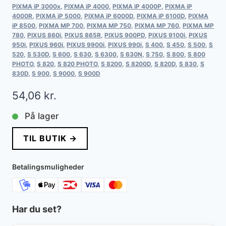
PIXMA iP 3000x
,
PIXMA iP 4000
,
PIXMA iP 4000P
,
PIXMA iP
4000R
,
PIXMA iP 5000
,
PIXMA iP 6000D
,
PIXMA iP 6100D
,
PIXMA
iP 8500
,
PIXMA MP 700
,
PIXMA MP 750
,
PIXMA MP 760
,
PIXMA MP
780
,
PIXUS 860i
,
PIXUS 865R
,
PIXUS 900PD
,
PIXUS 9100i
,
PIXUS
950i
,
PIXUS 960i
,
PIXUS 9900i
,
PIXUS 990i
,
S 400
,
S 450
,
S 500
,
S
520
,
S 530D
,
S 600
,
S 630
,
S 6300
,
S 630N
,
S 750
,
S 800
,
S 800
PHOTO
,
S 820
,
S 820 PHOTO
,
S 8200
,
S 8200D
,
S 820D
,
S 830
,
S
830D
,
S 900
,
S 9000
,
S 900D
54,06
kr.
På lager
TIL BUTIK →
Betalingsmuligheder
Har du set?