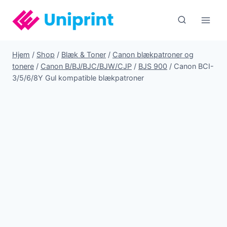
Fortsæt
til
indhold
Hjem
/
Shop
/
Blæk & Toner
/
Canon blækpatroner og
tonere
/
Canon B/BJ/BJC/BJW/CJP
/
BJS 900
/
Canon BCI-
3/5/6/8Y Gul kompatible blækpatroner