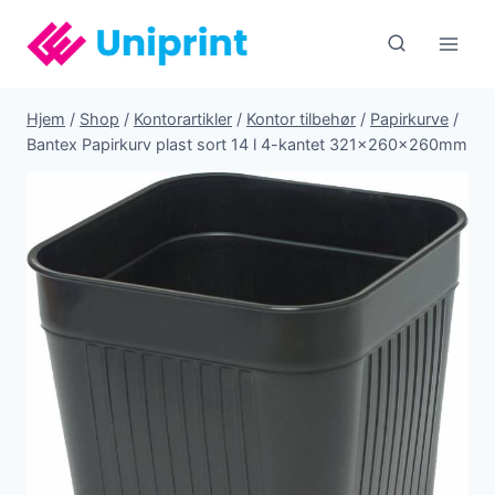
Fortsæt
til
indhold
Hjem
/
Shop
/
Kontorartikler
/
Kontor tilbehør
/
Papirkurve
/
Bantex Papirkurv plast sort 14 l 4-kantet 321x260x260mm