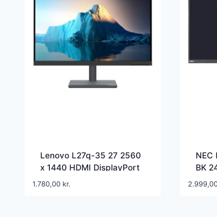
Lenovo L27q-35 27 2560
NEC 
x 1440 HDMI DisplayPort
BK 2
VGA 
1.780,00
kr.
2.999,0
Displ
Skæ