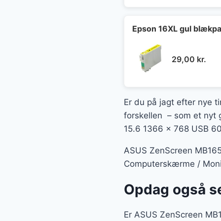
Epson 16XL gul blækpa
29,00
kr.
Er du på jagt efter nye t
forskellen – som et nyt
15.6 1366 x 768 USB 60H
ASUS ZenScreen MB165B 1
Computerskærme / Monito
Opdag også se
Er ASUS ZenScreen MB16