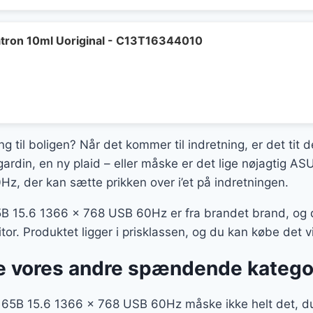
tron 10ml Uoriginal - C13T16344010
ing til boligen? Når det kommer til indretning, er det tit 
 gardin, en ny plaid – eller måske er det lige nøjagtig
z, der kan sætte prikken over i’et på indretningen.
5.6 1366 x 768 USB 60Hz er fra brandet brand, og det
r. Produktet ligger i prisklassen, og du kan købe det
 vores andre spændende katego
5B 15.6 1366 x 768 USB 60Hz måske ikke helt det, du 