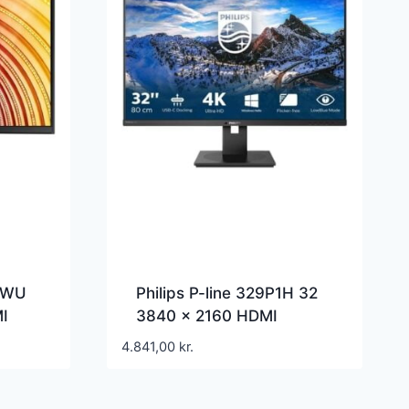
NWU
Philips P-line 329P1H 32
I
3840 x 2160 HDMI
ot
DisplayPort USB-C 60Hz
4.841,00
kr.
Pivot Skærm