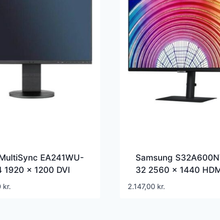
MultiSync EA241WU-
Samsung S32A600
4 1920 x 1200 DVI
32 2560 x 1440 HDM
(HD-15) HDMI
DisplayPort 75Hz Piv
0
kr.
2.147,00
kr.
ayPort 60Hz Pivot
Skærm
rm