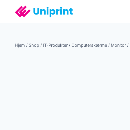
Fortsæt
til
indhold
Hjem
/
Shop
/
IT-Produkter
/
Computerskærme / Monitor
/