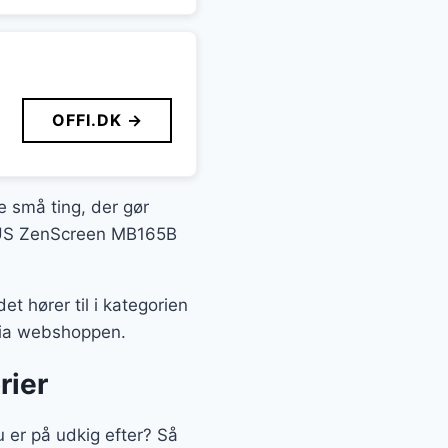
OFFI.DK →
de små ting, der gør
 ASUS ZenScreen MB165B
 hører til i kategorien
 via webshoppen.
rier
er på udkig efter? Så