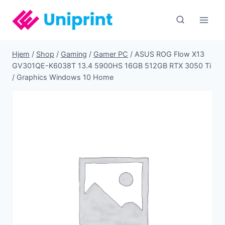
Fortsæt
til
indhold
Hjem
/
Shop
/
Gaming
/
Gamer PC
/
ASUS ROG Flow X13
GV301QE-K6038T 13.4 5900HS 16GB 512GB RTX 3050 Ti
/ Graphics Windows 10 Home