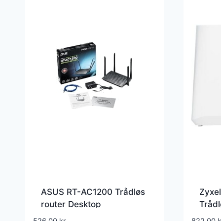
ASUS RT-AC1200 Trådløs
Zyxe
router Desktop
Trådl
526,00
kr.
822,00
k