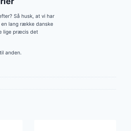
rier
ter? Så husk, at vi har
ra en lang række danske
 lige præcis det
til anden.