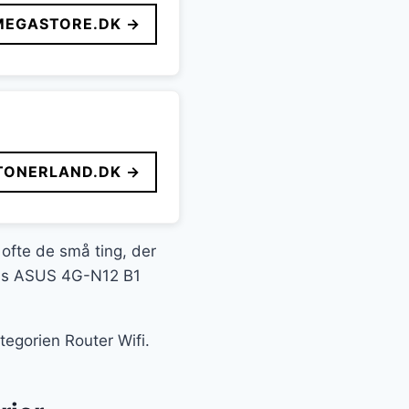
MEGASTORE.DK →
TONERLAND.DK →
 ofte de små ting, der
æcis ASUS 4G-N12 B1
tegorien Router Wifi.