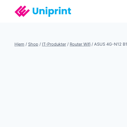
Fortsæt
til
indhold
Hjem
/
Shop
/
IT-Produkter
/
Router Wifi
/
ASUS 4G-N12 B1 