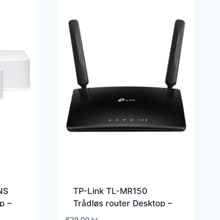
INS
TP-Link TL-MR150
p –
Trådløs router Desktop –
TL-MR150
629,00
kr.