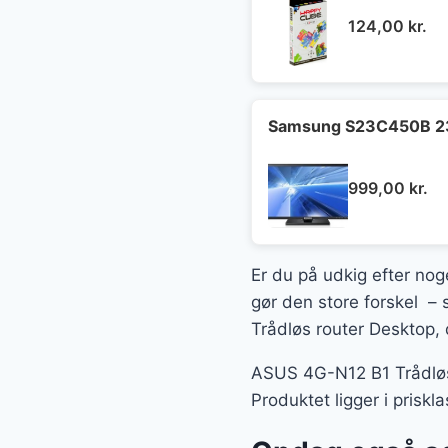
124,00
kr.
Samsung S23C450B 23"
999,00
kr.
Er du på udkig efter nog
gør den store forskel –
Trådløs router Desktop, 
ASUS 4G-N12 B1 Trådløs r
Produktet ligger i pris