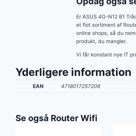
Opdag også se
Er ASUS 4G-N12 B1 Trådlø
et flot sortiment af Rou
online shops, så du nemm
produkt, du mangler.
Vi får konstant nye IT p
Yderligere information
EAN
4718017257206
Se også Router Wifi