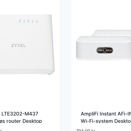
l LTE3202-M437
AmpliFi Instant AFi-
øs router Desktop
Wi-Fi-system Deskto
AFI-INS-EU
r.
794,00
kr.