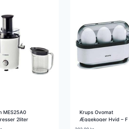
h MES25A0
Krups Ovomat
resser 2liter
Æggekoger Hvid – F
anthracit
70