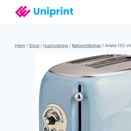
Fortsæt
til
indhold
Hjem
/
Shop
/
Husholdning
/
Køkkentilbehør
/
Ariete 155 V