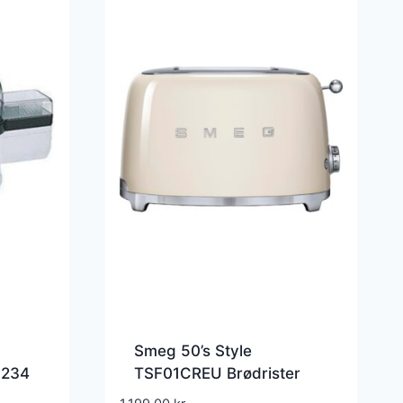
Smeg 50’s Style
 234
TSF01CREU Brødrister
Fløde