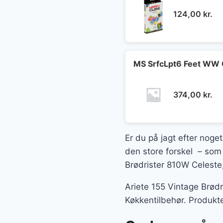
124,00
kr.
MS SrfcLpt6 Feet WW 
374,00
kr.
Er du på jagt efter noget
den store forskel – som e
Brødrister 810W Celeste,
Ariete 155 Vintage Brødr
Køkkentilbehør. Produkte