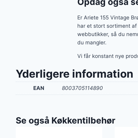
Opdag også se
Er Ariete 155 Vintage Br
har et stort sortiment a
webbutikker, så du nemm
du mangler.
Vi får konstant nye prod
Yderligere information
EAN
8003705114890
Se også Køkkentilbehør