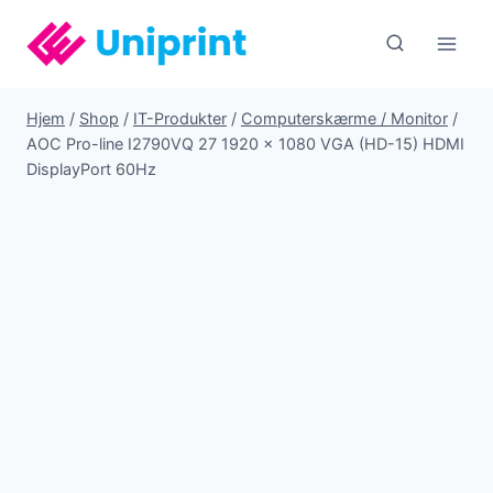
Fortsæt
til
indhold
Hjem
/
Shop
/
IT-Produkter
/
Computerskærme / Monitor
/
AOC Pro-line I2790VQ 27 1920 x 1080 VGA (HD-15) HDMI
DisplayPort 60Hz