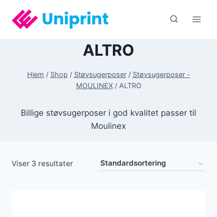
Fortsæt
til
indhold
ALTRO
Hjem
/
Shop
/
Støvsugerposer
/
Støvsugerposer -
MOULINEX
/
ALTRO
Billige støvsugerposer i god kvalitet passer til
Moulinex
Viser 3 resultater