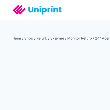
Fortsæt
til
indhold
Hjem
/
Shop
/
Refurb
/
Skærme / Monitor Refurb
/
24″ Acer