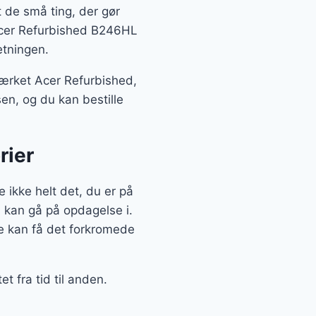
t de små ting, der gør
″ Acer Refurbished B246HL
etningen.
ærket Acer Refurbished,
sen, og du kan bestille
rier
ikke helt det, du er på
u kan gå på opdagelse i.
e kan få det forkromede
t fra tid til anden.