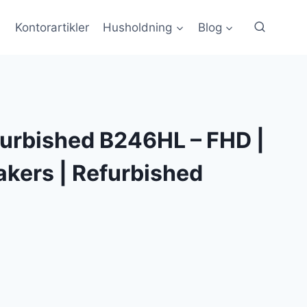
Kontorartikler
Husholdning
Blog
furbished B246HL – FHD |
kers | Refurbished