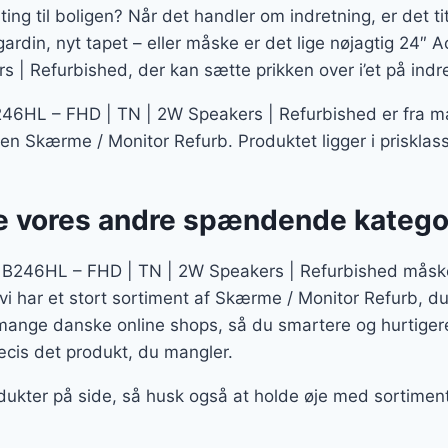
ting til boligen? Når det handler om indretning, er det ti
gardin, nyt tapet – eller måske er det lige nøjagtig 24
 | Refurbished, der kan sætte prikken over i’et på indr
46HL – FHD | TN | 2W Speakers | Refurbished er fra m
rien Skærme / Monitor Refurb. Produktet ligger i prisklas
 vores andre spændende katego
 B246HL – FHD | TN | 2W Speakers | Refurbished måske 
 vi har et stort sortiment af Skærme / Monitor Refurb, d
 mange danske online shops, så du smartere og hurtiger
ræcis det produkt, du mangler.
odukter på side, så husk også at holde øje med sortimente