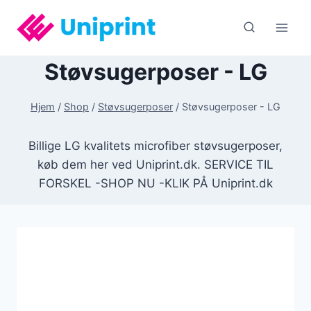
Fortsæt
til
indhold
Støvsugerposer - LG
Hjem
/
Shop
/
Støvsugerposer
/
Støvsugerposer - LG
Billige LG kvalitets microfiber støvsugerposer,
køb dem her ved Uniprint.dk. SERVICE TIL
FORSKEL -SHOP NU -KLIK PÅ Uniprint.dk