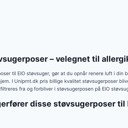
øvsugerposer – velegnet til allergi
ser til EIO støvsuger, gør at du opnår renere luft i din b
hjem. I Uniprnt.dk pris billige kvalitet støvsugerposer bli
 filtreres fra og forbliver i støvsugerposen på EIO støvsu
gerfører disse støvsugerposer til