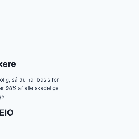
kere
olig, så du har basis for
ver 98% af alle skadelige
ger.
 EIO