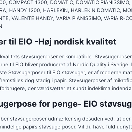
00, COMPACT 1300, DOMATIC, DOMATIC PIANISSIMO,
RA, HANDY 1200, HARLEKIN, HARLEKIN DOMATIC, MOR
TE, VALENTE HANDY, VARIA PIANISSIMO, VARIA R-C
N
 til EIO -Høj nordisk kvalitet
ge kvalitets støvsugerposer er kompatible. Støvsugerposer
e til EIO bliver produceret af Nordic Quality i Sverige. 
ste Støvsugerposer til EIO støvsuger, er af moderne mater
emstilles dog stadig i papir. Støvsugerposer af mikrofib
l forbrugere, der værdsætter et sundt indeklima indendø
ugerpose for penge- EIO støvsug
ofiber støvsugerposer udmærker sig desuden ved, at der
mindelige papirs støvsugerposer. Vil du have fuld udnytt