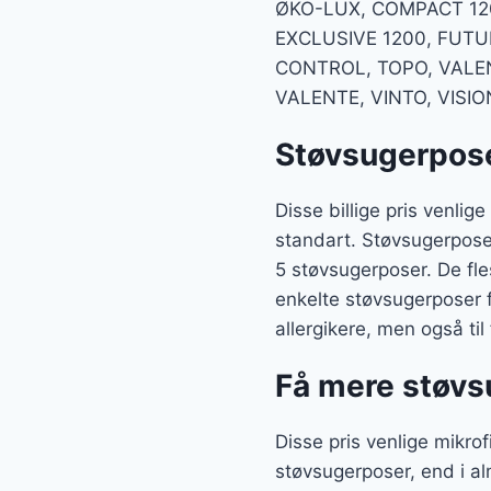
ØKO-LUX, COMPACT 12
EXCLUSIVE 1200, FUTU
CONTROL, TOPO, VALEN
VALENTE, VINTO, VISIO
Støvsugerposer
Disse billige pris venli
standart. Støvsugerposern
5 støvsugerposer. De fle
enkelte støvsugerposer fr
allergikere, men også ti
Få mere støvs
Disse pris venlige mikr
støvsugerposer, end i al