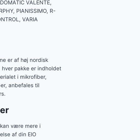
 DOMATIC VALENTE,
PHY, PIANISSIMO, R-
ONTROL, VARIA
ne er af høj nordisk
I hver pakke er indholdet
ialet i mikrofiber,
er, anbefales til
rs.
er
 kan være mere i
else af din EIO