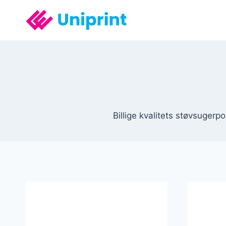
Fortsæt
til
indhold
Billige kvalitets støvsugerpo