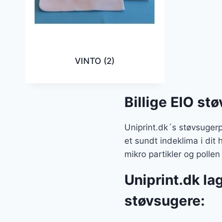
VINTO
(2)
Billige EIO st
Uniprint.dk´s støvsugerpo
et sundt indeklima i dit 
mikro partikler og pollen
Uniprint.dk la
støvsugere: