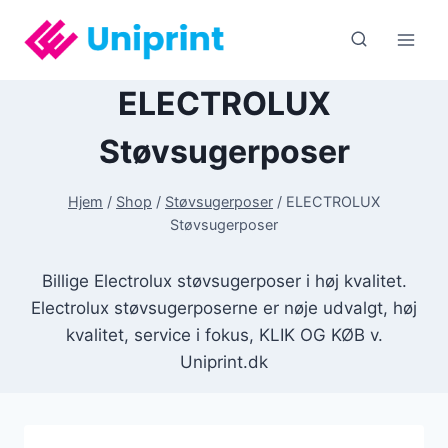
Fortsæt
til
indhold
ELECTROLUX
Støvsugerposer
Hjem
/
Shop
/
Støvsugerposer
/
ELECTROLUX
Støvsugerposer
Billige Electrolux støvsugerposer i høj kvalitet.
Electrolux støvsugerposerne er nøje udvalgt, høj
kvalitet, service i fokus, KLIK OG KØB v.
Uniprint.dk