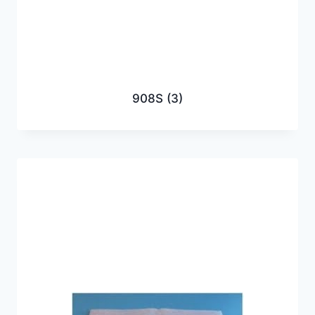
908S
(3)