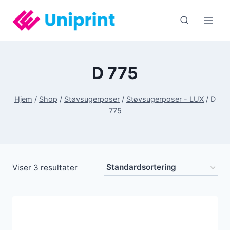
Fortsæt
til
indhold
D 775
Hjem
/
Shop
/
Støvsugerposer
/
Støvsugerposer - LUX
/
D
775
Viser 3 resultater