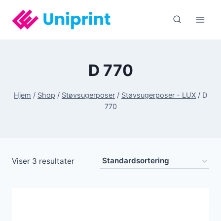
Fortsæt
til
indhold
D 770
Hjem
/
Shop
/
Støvsugerposer
/
Støvsugerposer - LUX
/
D
770
Viser 3 resultater