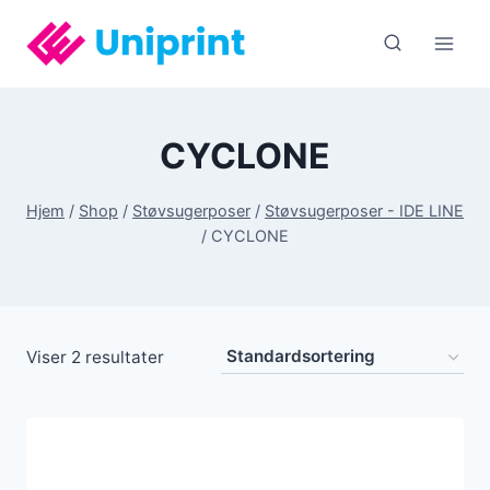
Fortsæt
til
indhold
CYCLONE
Hjem
/
Shop
/
Støvsugerposer
/
Støvsugerposer - IDE LINE
/
CYCLONE
Viser 2 resultater