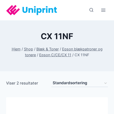
Fortsæt
til
indhold
CX 11NF
Hjem
/
Shop
/
Blæk & Toner
/
Epson blækpatroner og
tonere
/
Epson C/CE/CX 11
/
CX 11NF
Viser 2 resultater