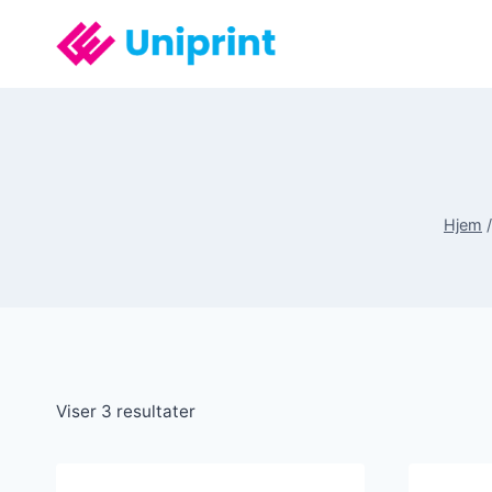
Fortsæt
til
indhold
Hjem
/
Viser 3 resultater