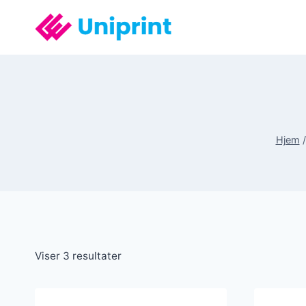
Fortsæt
til
indhold
Hjem
/
Viser 3 resultater