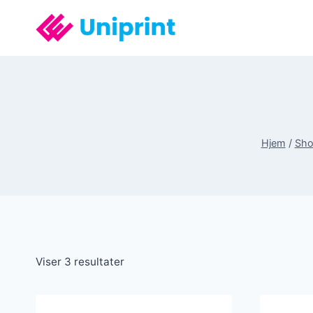
Fortsæt
til
indhold
Hjem
/
Sh
Viser 3 resultater