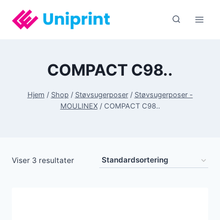
Fortsæt
til
indhold
COMPACT C98..
Hjem
/
Shop
/
Støvsugerposer
/
Støvsugerposer -
MOULINEX
/
COMPACT C98..
Viser 3 resultater