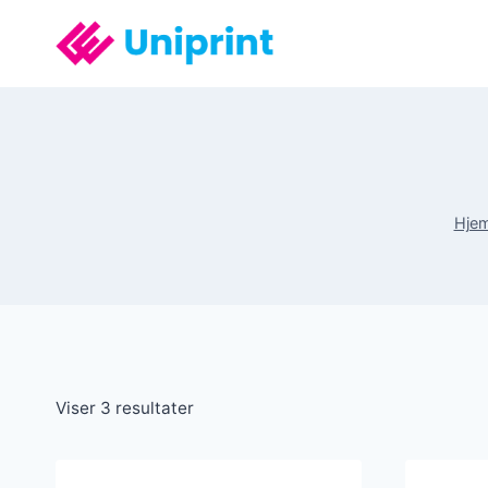
Fortsæt
til
indhold
Hje
Viser 3 resultater