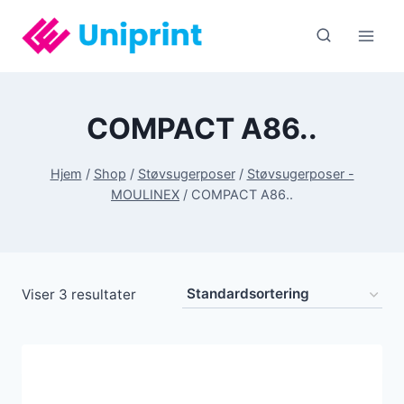
Fortsæt
til
indhold
COMPACT A86..
Hjem
/
Shop
/
Støvsugerposer
/
Støvsugerposer -
MOULINEX
/
COMPACT A86..
Viser 3 resultater