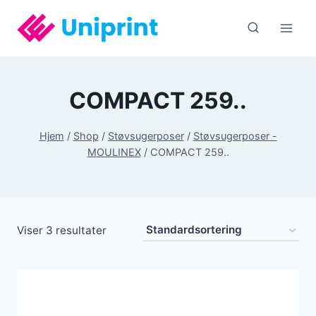
Fortsæt
til
indhold
COMPACT 259..
Hjem
/
Shop
/
Støvsugerposer
/
Støvsugerposer -
MOULINEX
/
COMPACT 259..
Viser 3 resultater