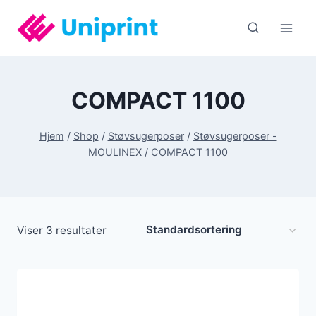
Fortsæt
til
indhold
COMPACT 1100
Hjem
/
Shop
/
Støvsugerposer
/
Støvsugerposer -
MOULINEX
/
COMPACT 1100
Viser 3 resultater