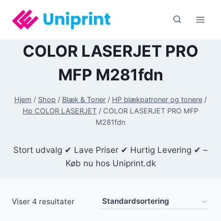
Fortsæt
til
indhold
COLOR LASERJET PRO
MFP M281fdn
Hjem
/
Shop
/
Blæk & Toner
/
HP blækpatroner og tonere
/
Hp COLOR LASERJET
/
COLOR LASERJET PRO MFP
M281fdn
Stort udvalg ✔ Lave Priser ✔ Hurtig Levering ✔ –
Køb nu hos Uniprint.dk
Viser 4 resultater