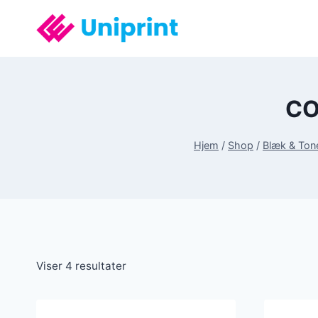
Fortsæt
til
indhold
CO
Hjem
/
Shop
/
Blæk & Ton
Viser 4 resultater