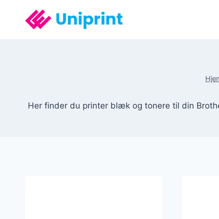
Fortsæt
til
indhold
Hje
Her finder du printer blæk og tonere til din Bro