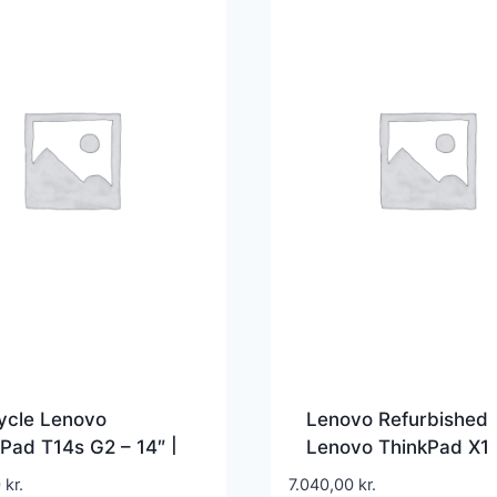
ycle Lenovo
Lenovo Refurbished
Pad T14s G2 – 14″ |
Lenovo ThinkPad X1
i5 | 16GB | 256GB |
Carbon (9th Gen) – 1
0
kr.
7.040,00
kr.