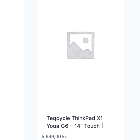
Teqcycle ThinkPad X1
Yoga G6 – 14″ Touch |
4″ –
Core i7 | 16GB | 256GB |
5.699,00
kr.