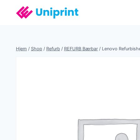
Fortsæt
til
indhold
Hjem
/
Shop
/
Refurb
/
REFURB Bærbar
/
Lenovo Refurbishe