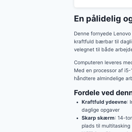
En pålidelig 
Denne fornyede Lenovo T
kraftfuld bærbar til da
velegnet til både arbejd
Computeren leveres med W
Med en processor af i5-
håndtere almindelige a
Fordele ved den
Kraftfuld ydeevne
: 
daglige opgaver
Skarp skærm
: 14-t
plads til multitasking