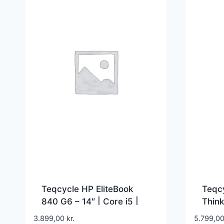
Teqcycle HP EliteBook
Teqc
840 G6 – 14″ | Core i5 |
Think
16GB | 512GB | Premium
Core 
3.899,00
kr.
5.799,0