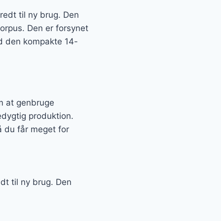
edt til ny brug. Den
korpus. Den er forsynet
Med den kompakte 14-
em at genbruge
edygtig produktion.
å du får meget for
t til ny brug. Den