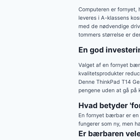
Computeren er fornyet, h
leveres i A-klassens kos
med de nødvendige drive
tommers størrelse er den
En god investeri
Valget af en fornyet bæ
kvalitetsprodukter reduc
Denne ThinkPad T14 Gen1 
pengene uden at gå på 
Hvad betyder 'fo
En fornyet bærbar er en 
fungerer som ny, men ha
Er bærbaren vele