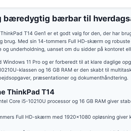
og bæredygtig bærbar til hverdag
hinkPad T14 Gen1 er et godt valg for den, der har brug 
glig brug. Med sin 14-tommers Full HD-skærm og robuste
e og underholdning, uanset om du sidder på kontoret ell
indows 11 Pro og er forberedt til at klare daglige opga
10210U-klassen og 16 GB RAM er den skabt til multitas
rbejdsopgaver, præsentationer og dokumenthåndtering.
ne ThinkPad T14
Intel Core i5-10210U processor og 16 GB RAM giver stabil
ommers Full HD-skærm med 1920×1080 opløsning giver kl