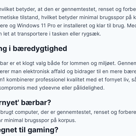
vilket betyder, at den er gennemtestet, renset og forber
metiske tilstand, hvilket betyder minimal brugsspor på 
re og Windows 11 Pro er installeret og klar til brug. 
 let at transportere i tasken eller rygsæk.
ng i bæredygtighed
rbar er et klogt valg både for lommen og miljøet. Genn
erer man elektronisk affald og bidrager til en mere bær
kombinerer professionel kvalitet med et fornyet liv, s
kompromis med ydeevne eller pålidelighed.
rnyet' bærbar?
brugt computer, der er gennemtestet, renset og forbered
r minimal brugsspor på korpus.
gnet til gaming?